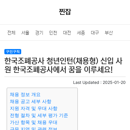
찐잡
전체
서울
경기
인천
대전
세종
대구
부산
울산
광주
강원
충북
충남
경북
경남
전북
구인구직
한국조폐공사 청년인턴(채용형) 신입 사
전남
제주
원 한국조폐공사에서 꿈을 이루세요!
Last Updated :
2025-01-20
채용 정보 개요
채용 공고 세부 사항
지원 자격 및 우대 사항
전형 절차 및 세부 평가 기준
가산 항목 및 채용 우대
근무 지역 및 관련 정보