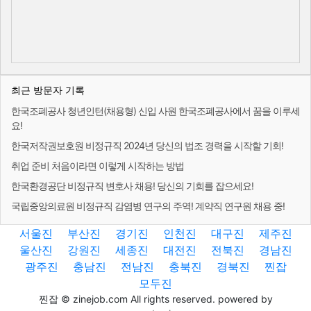
최근 방문자 기록
한국조폐공사 청년인턴(채용형) 신입 사원 한국조폐공사에서 꿈을 이루세
요!
한국저작권보호원 비정규직 2024년 당신의 법조 경력을 시작할 기회!
취업 준비 처음이라면 이렇게 시작하는 방법
한국환경공단 비정규직 변호사 채용! 당신의 기회를 잡으세요!
국립중앙의료원 비정규직 감염병 연구의 주역! 계약직 연구원 채용 중!
서울진
부산진
경기진
인천진
대구진
제주진
울산진
강원진
세종진
대전진
전북진
경남진
광주진
충남진
전남진
충북진
경북진
찐잡
모두진
찐잡 © zinejob.com All rights reserved. powered by