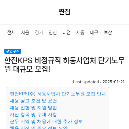
찐잡
전체
서울
경기
인천
대전
세종
대구
부산
울산
광주
강원
충북
충남
경북
경남
전북
구인구직
한전KPS 비정규직 하동사업처 단기노무
전남
제주
원 대규모 모집!
Last Updated :
2025-01-21
한전KPS(주) 하동사업처 단기노무원 모집 안내
채용 공고 조건 및 요건
채용 전형 및 지원 방법
가산 항목 및 우대 사항
근무 지역 및 채용에 대한 추가 정보
채용 일정 및 주요 정보 요약