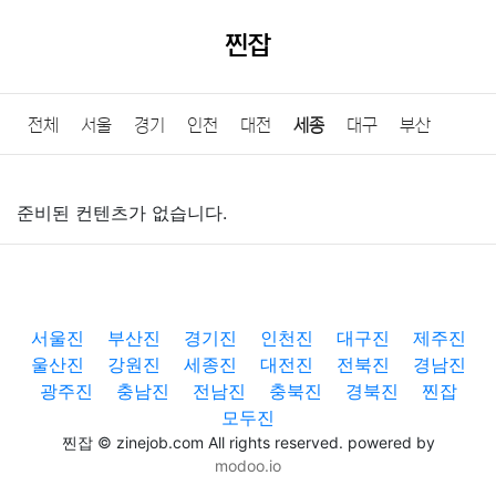
찐잡
전체
서울
경기
인천
대전
세종
대구
부산
울산
광주
강원
충북
충남
경북
경남
전북
준비된 컨텐츠가 없습니다.
전남
제주
서울진
부산진
경기진
인천진
대구진
제주진
울산진
강원진
세종진
대전진
전북진
경남진
광주진
충남진
전남진
충북진
경북진
찐잡
모두진
찐잡 © zinejob.com All rights reserved. powered by
modoo.io