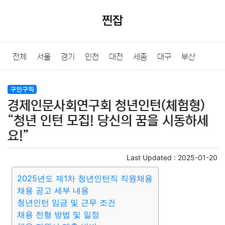
찐잡
전체
서울
경기
인천
대전
세종
대구
부산
울산
광주
강원
충북
충남
경북
경남
전북
구인구직
경제인문사회연구회 청년인턴(체험형)
전남
제주
“청년 인턴 모집! 당신의 꿈을 시동하세
요!”
Last Updated :
2025-01-20
2025년도 제1차 청년인턴직 직원채용
채용 공고 세부 내용
청년인턴 임금 및 근무 조건
채용 전형 방법 및 일정