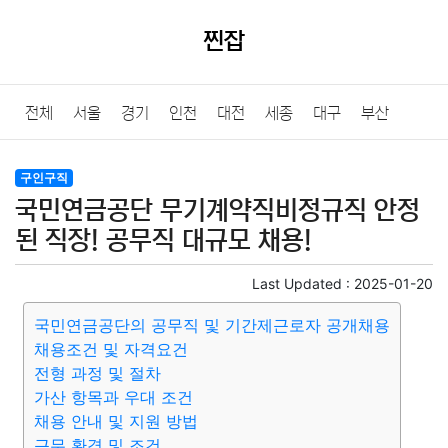
찐잡
전체
서울
경기
인천
대전
세종
대구
부산
울산
광주
강원
충북
충남
경북
경남
전북
구인구직
국민연금공단 무기계약직비정규직 안정
전남
제주
된 직장! 공무직 대규모 채용!
Last Updated :
2025-01-20
국민연금공단의 공무직 및 기간제근로자 공개채용
채용조건 및 자격요건
전형 과정 및 절차
가산 항목과 우대 조건
채용 안내 및 지원 방법
근무 환경 및 조건