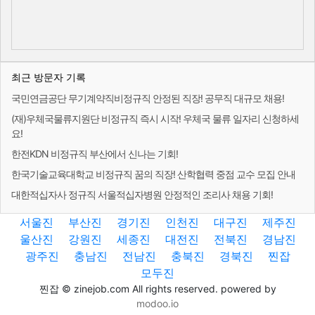
최근 방문자 기록
국민연금공단 무기계약직비정규직 안정된 직장! 공무직 대규모 채용!
(재)우체국물류지원단 비정규직 즉시 시작! 우체국 물류 일자리 신청하세
요!
한전KDN 비정규직 부산에서 신나는 기회!
한국기술교육대학교 비정규직 꿈의 직장! 산학협력 중점 교수 모집 안내
대한적십자사 정규직 서울적십자병원 안정적인 조리사 채용 기회!
서울진
부산진
경기진
인천진
대구진
제주진
울산진
강원진
세종진
대전진
전북진
경남진
광주진
충남진
전남진
충북진
경북진
찐잡
모두진
찐잡 © zinejob.com All rights reserved. powered by
modoo.io