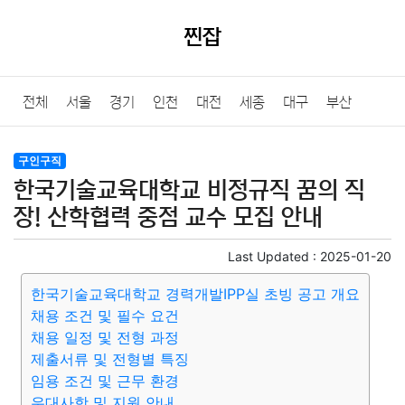
찐잡
전체
서울
경기
인천
대전
세종
대구
부산
울산
광주
강원
충북
충남
경북
경남
전북
구인구직
한국기술교육대학교 비정규직 꿈의 직
전남
제주
장! 산학협력 중점 교수 모집 안내
Last Updated :
2025-01-20
한국기술교육대학교 경력개발IPP실 초빙 공고 개요
채용 조건 및 필수 요건
채용 일정 및 전형 과정
제출서류 및 전형별 특징
임용 조건 및 근무 환경
우대사항 및 지원 안내