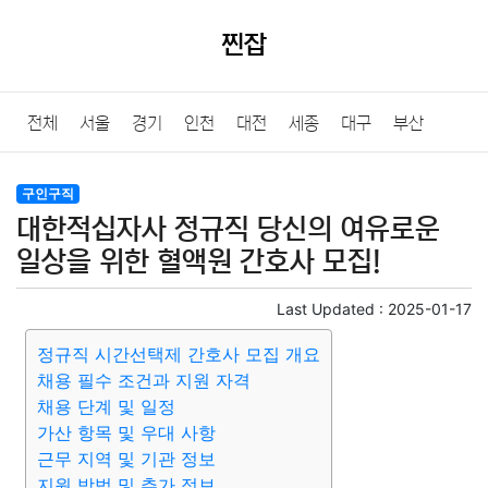
찐잡
전체
서울
경기
인천
대전
세종
대구
부산
울산
광주
강원
충북
충남
경북
경남
전북
구인구직
대한적십자사 정규직 당신의 여유로운
전남
제주
일상을 위한 혈액원 간호사 모집!
Last Updated :
2025-01-17
정규직 시간선택제 간호사 모집 개요
채용 필수 조건과 지원 자격
채용 단계 및 일정
가산 항목 및 우대 사항
근무 지역 및 기관 정보
지원 방법 및 추가 정보