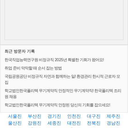
최근 방문자 기록
한국직업능력연구원 비정규직 2025년 특별한 기회가 왔어요!
취업 준비 막막할 때 순서 잡는 방법
국립공원공단 비정규직 자연과 함께하는 일! 환경관리 한시적 근로자 모
집
학교법인한국폴리텍 무기계약직 안정적인 무기계약직! 한국폴리텍 조리
원 채용
학교법인한국폴리텍 무기계약직 안정된 당신의 기회를 잡으세요!
서울진
부산진
경기진
인천진
대구진
제주진
울산진
강원진
세종진
대전진
전북진
경남진