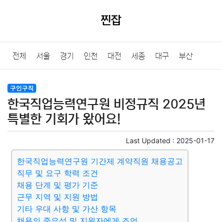
찐잡
전체
서울
경기
인천
대전
세종
대구
부산
울산
광주
강원
충북
충남
경북
경남
전북
구인구직
한국직업능력연구원 비정규직 2025년
전남
제주
특별한 기회가 왔어요!
Last Updated :
2025-01-17
한국직업능력연구원 기간제 계약직원 채용공고
직무 및 요구 학력 조건
채용 단계 및 평가 기준
근무 지역 및 지원 방법
기타 우대 사항 및 가산 항목
채용의 중요성 및 지원자에게 조언