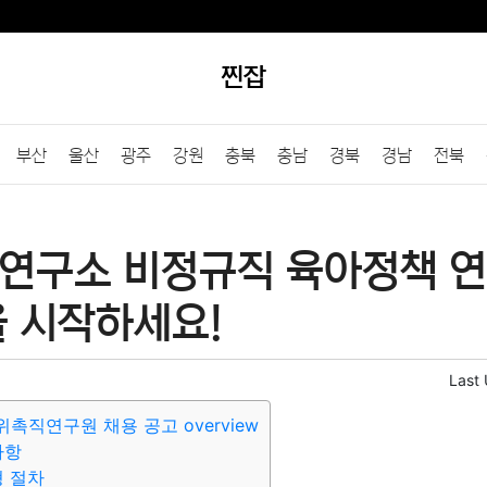
찐잡
부산
울산
광주
강원
충북
충남
경북
경남
전북
연구소 비정규직 육아정책 
을 시작하세요!
Last
촉직연구원 채용 공고 overview
사항
형 절차