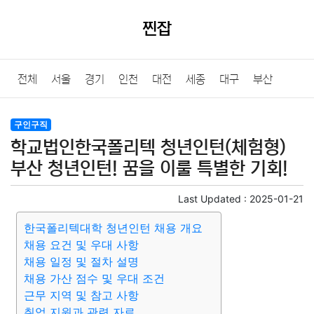
찐잡
전체
서울
경기
인천
대전
세종
대구
부산
울산
광주
강원
충북
충남
경북
경남
전북
구인구직
학교법인한국폴리텍 청년인턴(체험형)
전남
제주
부산 청년인턴! 꿈을 이룰 특별한 기회!
Last Updated :
2025-01-21
한국폴리텍대학 청년인턴 채용 개요
채용 요건 및 우대 사항
채용 일정 및 절차 설명
채용 가산 점수 및 우대 조건
근무 지역 및 참고 사항
취업 지원과 관련 자료