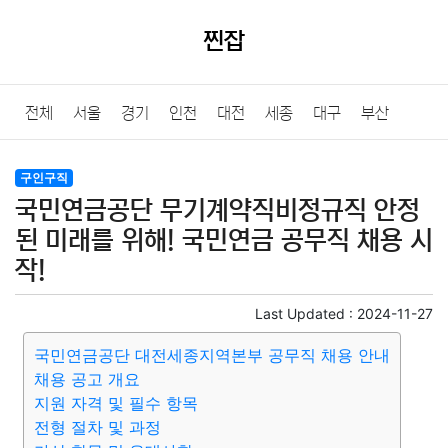
찐잡
전체
서울
경기
인천
대전
세종
대구
부산
울산
광주
강원
충북
충남
경북
경남
전북
구인구직
국민연금공단 무기계약직비정규직 안정
전남
제주
된 미래를 위해! 국민연금 공무직 채용 시
작!
Last Updated :
2024-11-27
국민연금공단 대전세종지역본부 공무직 채용 안내
채용 공고 개요
지원 자격 및 필수 항목
전형 절차 및 과정