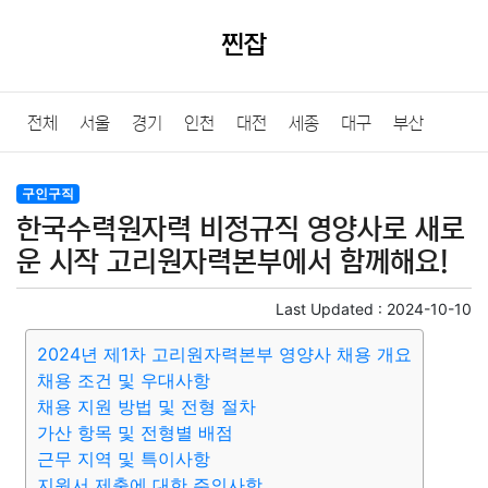
찐잡
전체
서울
경기
인천
대전
세종
대구
부산
울산
광주
강원
충북
충남
경북
경남
전북
구인구직
한국수력원자력 비정규직 영양사로 새로
전남
제주
운 시작 고리원자력본부에서 함께해요!
Last Updated :
2024-10-10
2024년 제1차 고리원자력본부 영양사 채용 개요
채용 조건 및 우대사항
채용 지원 방법 및 전형 절차
가산 항목 및 전형별 배점
근무 지역 및 특이사항
지원서 제출에 대한 주의사항