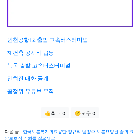
인천공항T2 출발 고속버스터미널
재건축 공사비 급등
녹동 출발 고속버스터미널
민희진 대화 공개
공정위 유튜브 뮤직
👍최고
😗오우
0
0
다음 글 :
한국보훈복지의료공단 정규직 남양주 보훈요양원 꿈의 요
양보호직 기회를 잡으세요!