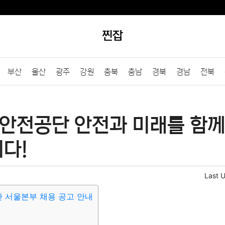
찐잡
부산
울산
광주
강원
충북
충남
경북
경남
전북
안전공단 안전과 미래를 함께
다!
Last 
 서울본부 채용 공고 안내