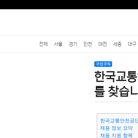
전체
서울
경기
인천
대전
세종
대구
구인구직
한국교통
를 찾습니
한국교통안전공단
채용 정보 요약
채용 지원 항목