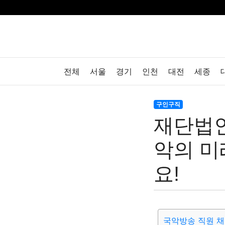
전체
서울
경기
인천
대전
세종
구인구직
재단법
악의 미
요!
국악방송 직원 채