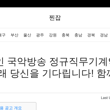
찐잡
대구
부산
울산
광주
강원
충북
충남
경북
경남
인 국악방송 정규직무기계
래 당신을 기다립니다! 
Last 
용 공고 개요