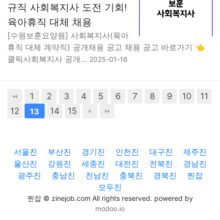
규직 사회복지사 도전 기회!
육아휴직 대체 채용
[수원보훈요양원] 사회복지사(육아
휴직 대체 계약직) 공개채용 공고 채용 공고 바로가기 👈
클릭사회복지사 공개…
2025-01-16
1
2
3
4
5
6
7
8
9
10
11
12
14
15
13
서울진
부산진
경기진
인천진
대구진
제주진
울산진
강원진
세종진
대전진
전북진
경남진
광주진
충남진
전남진
충북진
경북진
찐잡
모두진
찐잡 © zinejob.com All rights reserved. powered by
modoo.io