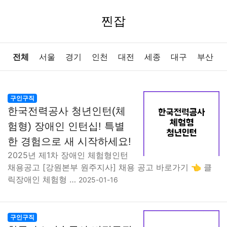
찐잡
전체
서울
경기
인천
대전
세종
대구
부산
울산
광주
강원
충북
충남
경북
경남
전북
구인구직
한국전력공사 청년인턴(체
전남
제주
험형) 장애인 인턴십! 특별
한 경험으로 새 시작하세요!
2025년 제1차 장애인 체험형인턴
채용공고 [강원본부 원주지사] 채용 공고 바로가기 👈 클
릭장애인 체험형 …
2025-01-16
구인구직