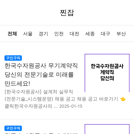
찐잡
전체
서울
경기
인천
대전
세종
대구
부산
울산
광주
강원
충북
충남
경북
경남
전북
구인구직
한국수자원공사 무기계약직
전남
제주
당신의 전문기술로 미래를
만드세요!
[한국수자원공사] 설계처 실무직
(전문기술_시스템운영) 채용 공고 채용 공고 바로가기 👈
클릭한국수자원공사의 …
2025-01-15
구인구직