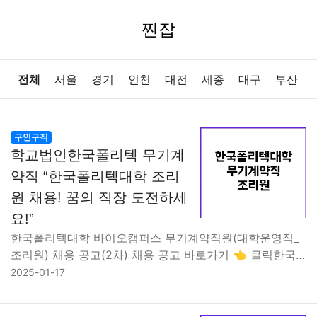
찐잡
전체
서울
경기
인천
대전
세종
대구
부산
울산
광주
강원
충북
충남
경북
경남
전북
구인구직
학교법인한국폴리텍 무기계
전남
제주
약직 “한국폴리텍대학 조리
원 채용! 꿈의 직장 도전하세
요!”
한국폴리텍대학 바이오캠퍼스 무기계약직원(대학운영직_
조리원) 채용 공고(2차) 채용 공고 바로가기 👈 클릭한국…
2025-01-17