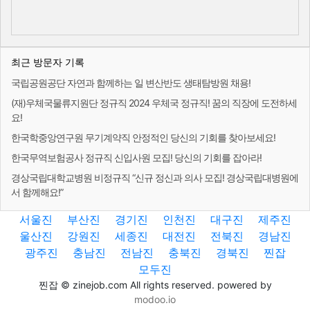
최근 방문자 기록
국립공원공단 자연과 함께하는 일 변산반도 생태탐방원 채용!
(재)우체국물류지원단 정규직 2024 우체국 정규직! 꿈의 직장에 도전하세
요!
한국학중앙연구원 무기계약직 안정적인 당신의 기회를 찾아보세요!
한국무역보험공사 정규직 신입사원 모집! 당신의 기회를 잡아라!
경상국립대학교병원 비정규직 “신규 정신과 의사 모집! 경상국립대병원에
서 함께해요!”
서울진
부산진
경기진
인천진
대구진
제주진
울산진
강원진
세종진
대전진
전북진
경남진
광주진
충남진
전남진
충북진
경북진
찐잡
모두진
찐잡 © zinejob.com All rights reserved. powered by
modoo.io