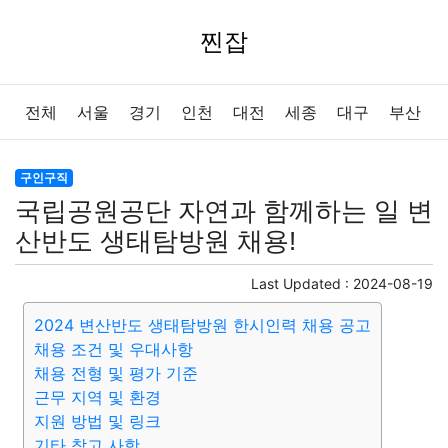
찐잡
전체
서울
경기
인천
대전
세종
대구
부산
울산
광주
강원
충북
충남
경북
경남
전북
구인구직
국립공원공단 자연과 함께하는 일 변
전남
제주
산반도 생태탐방원 채용!
Last Updated :
2024-08-19
2024 변산반도 생태탐방원 한시인력 채용 공고
채용 조건 및 우대사항
채용 전형 및 평가 기준
근무 지역 및 환경
지원 방법 및 링크
기타 참고 사항