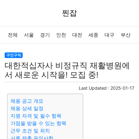
찐잡
전체
서울
경기
인천
대전
세종
대구
부산
울산
광주
강원
충북
충남
경북
경남
전북
구인구직
대한적십자사 비정규직 재활병원에
전남
제주
서 새로운 시작을! 모집 중!
Last Updated :
2025-01-17
채용 공고 개요
채용 상세 일정
지원 자격 및 필수 항목
가점을 받을 수 있는 항목
근무 조건 및 위치
서류 제출 유의사항