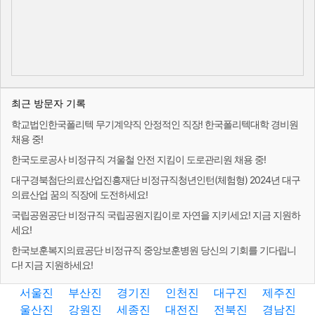
최근 방문자 기록
학교법인한국폴리텍 무기계약직 안정적인 직장! 한국폴리텍대학 경비원
채용 중!
한국도로공사 비정규직 겨울철 안전 지킴이 도로관리원 채용 중!
대구경북첨단의료산업진흥재단 비정규직청년인턴(체험형) 2024년 대구
의료산업 꿈의 직장에 도전하세요!
국립공원공단 비정규직 국립공원지킴이로 자연을 지키세요! 지금 지원하
세요!
한국보훈복지의료공단 비정규직 중앙보훈병원 당신의 기회를 기다립니
다! 지금 지원하세요!
서울진
부산진
경기진
인천진
대구진
제주진
울산진
강원진
세종진
대전진
전북진
경남진