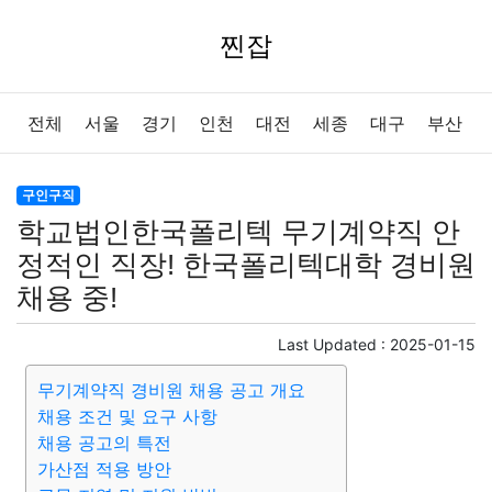
찐잡
전체
서울
경기
인천
대전
세종
대구
부산
울산
광주
강원
충북
충남
경북
경남
전북
구인구직
학교법인한국폴리텍 무기계약직 안
전남
제주
정적인 직장! 한국폴리텍대학 경비원
채용 중!
Last Updated :
2025-01-15
무기계약직 경비원 채용 공고 개요
채용 조건 및 요구 사항
채용 공고의 특전
가산점 적용 방안