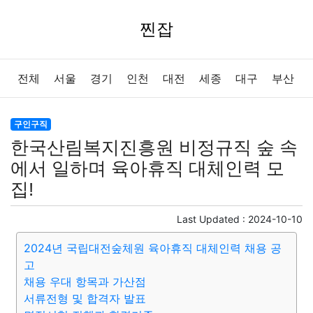
찐잡
전체
서울
경기
인천
대전
세종
대구
부산
울산
광주
강원
충북
충남
경북
경남
전북
구인구직
한국산림복지진흥원 비정규직 숲 속
전남
제주
에서 일하며 육아휴직 대체인력 모
집!
Last Updated :
2024-10-10
2024년 국립대전숲체원 육아휴직 대체인력 채용 공
고
채용 우대 항목과 가산점
서류전형 및 합격자 발표